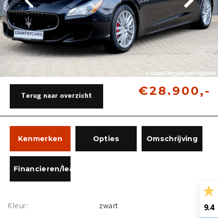
€28.900,-
Terug naar overzicht
Kenmerken
Opties
Omschrijving
Financieren/lease
Kleur:
zwart
9.4