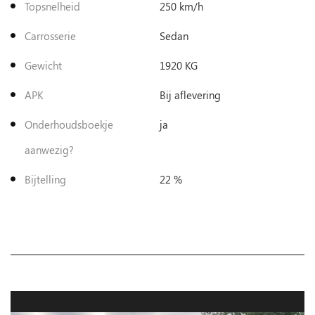
Topsnelheid
250 km/h
Carrosserie
Sedan
Gewicht
1920 KG
APK
Bij aflevering
Onderhoudsboekje
ja
aanwezig?
Bijtelling
22 %
€28.900,-