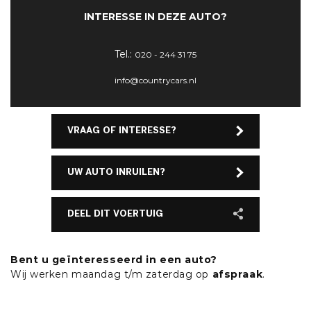
INTERESSE IN DEZE AUTO?
Tel.:
020 - 244 31 75
info@countrycars.nl
VRAAG OF INTERESSE?
UW AUTO INRUILEN?
DEEL DIT VOERTUIG
Bent u geïnteresseerd in een auto?
Wij werken maandag t/m zaterdag op
afspraak
.