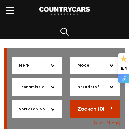
9.4
Zoeken (0)
Reset filter(s)